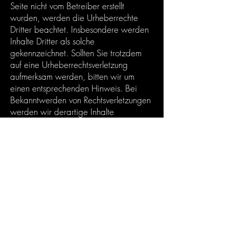
Seite nicht vom Betreiber erstellt
wurden, werden die Urheberrechte
Dritter beachtet. Insbesondere werden
Inhalte Dritter als solche
gekennzeichnet. Sollten Sie trotzdem
auf eine Urheberrechtsverletzung
aufmerksam werden, bitten wir um
einen entsprechenden Hinweis. Bei
Bekanntwerden von Rechtsverletzungen
werden wir derartige Inhalte
umgehend entfernen.
Datenschutz
Die Nutzung unserer Webseite ist in
der Regel ohne Angabe
personenbezogener Daten möglich.
Soweit auf unseren Seiten
personenbezogene Daten