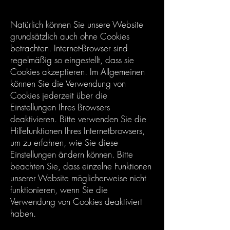
Um geltende Gesetze und Vorschriften
einzuhalten.
Natürlich können Sie unsere Website
grundsätzlich auch ohne Cookies
betrachten. Internet-Browser sind
regelmäßig so eingestellt, dass sie
Cookies akzeptieren. Im Allgemeinen
können Sie die Verwendung von
Cookies jederzeit über die
Einstellungen Ihres Browsers
deaktivieren. Bitte verwenden Sie die
Hilfefunktionen Ihres Internetbrowsers,
um zu erfahren, wie Sie diese
Einstellungen ändern können. Bitte
beachten Sie, dass einzelne Funktionen
unserer Website möglicherweise nicht
funktionieren, wenn Sie die
Verwendung von Cookies deaktiviert
haben.