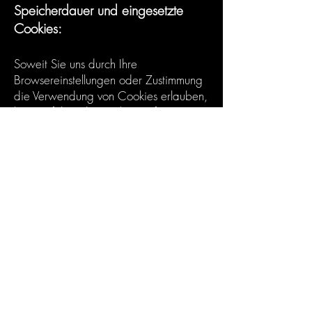
Speicherdauer und eingesetzte
Cookies:
Soweit Sie uns durch Ihre
Browsereinstellungen oder Zustimmung
die Verwendung von Cookies erlauben,
können folgende Cookies auf unseren
Webseiten zum Einsatz kommen:
TS*: bis Beenden der Browsersitzung
XSRF-TOKEN: bis Beenden der
Browsersitzung
hs: bis Beenden der Browsersitzung
svSession: 2 Jahre
_wixCIDX: 5 Jahre
_wix_browser_sess: bis Beenden der
Browsersitzung
Soweit diese Cookies (auch)
personenbezogene Daten betreffen