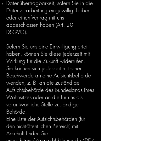
Datenübertragbarkeit, sofern Sie in die
Datenverarbeitung eingewilligt haben
oder einen Vertrag mit uns
abgeschlossen haben (Art. 20
DSGVO).
Sofern Sie uns eine Einwilligung erteilt
haben, können Sie diese jederzeit mit
Wirkung für die Zukunft widerrufen.
Sie können sich jederzeit mit einer
Beschwerde an eine Aufsichtsbehörde
wenden, z. B. an die zuständige
Aufsichtsbehörde des Bundeslands Ihres
Wohnsitzes oder an die für uns als
verantwortliche Stelle zuständige
Behörde.
Eine Liste der Aufsichtsbehörden (für
den nichtöffentlichen Bereich) mit
Anschrift finden Sie
unter:
https://www.bfdi.bund.de/DE/