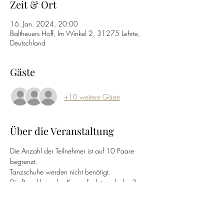
Zeit & Ort
16. Jan. 2024, 20:00
Baltheuers Hoff, Im Winkel 2, 31275 Lehrte,
Deutschland
Gäste
+10 weitere Gäste
Über die Veranstaltung
Die Anzahl der Teilnehmer ist auf 10 Paare 
begrenzt.
Tanzschuhe werden nicht benötigt.
Die Bezahlung des Kursus findet nach der 3. 
Tanzstunde statt. Sie erhalten dann eine 
Rechnung per E-Mail.
Termine: