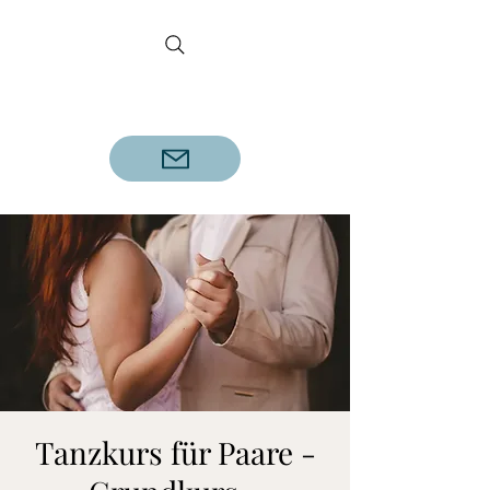
DETLEF REINECKE
Geprüfter Tanzlehrer A.D.T.V.
Tanzkurs für Paare -