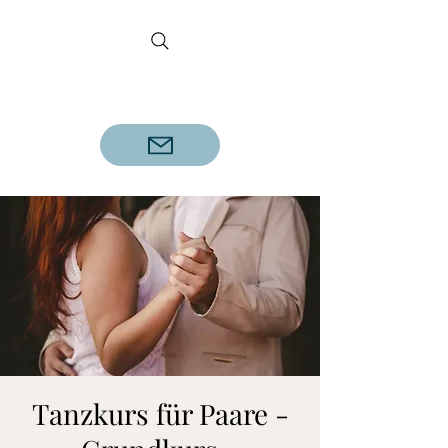
DETLEF REINECKE
Geprüfter Tanzlehrer A.D.T.V.
Tanzkurs für Paare -