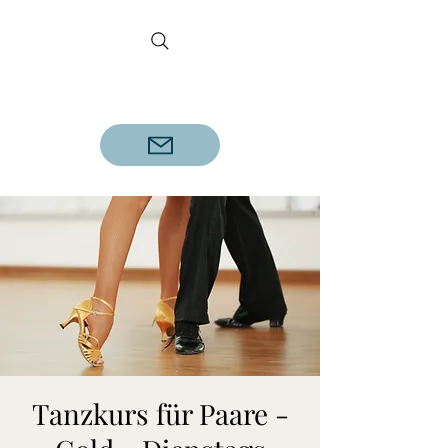
DETLEF REINECKE
Geprüfter Tanzlehrer A.D.T.V.
Tanzkurs für Paare -