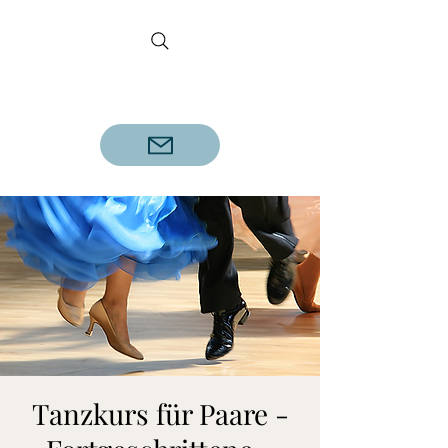
DETLEF REINECKE
Geprüfter Tanzlehrer A.D.T.V.
Tanzkurs für Paare -