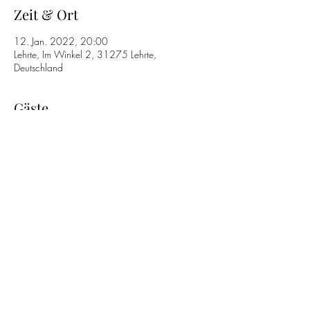
Zeit & Ort
12. Jan. 2022, 20:00
Lehrte, Im Winkel 2, 31275 Lehrte,
Deutschland
Gäste
+4 weitere Gäste
Diese Veranstaltung teilen
©2019 by DR Detlef Reinecke