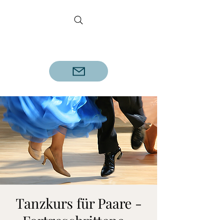
DETLEF REINECKE
Geprüfter Tanzlehrer A.D.T.V.
Tanzkurs für Paare -