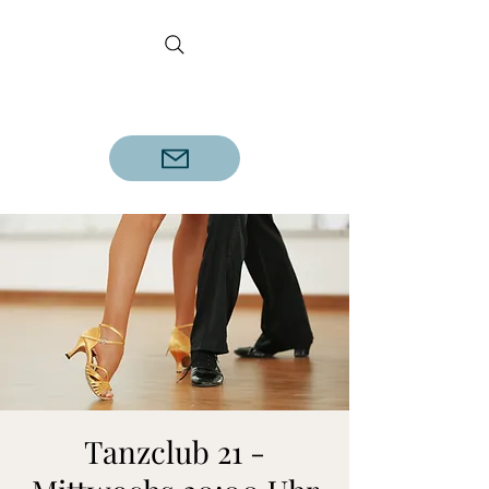
DETLEF REINECKE
Geprüfter Tanzlehrer A.D.T.V.
Tanzclub 21 -